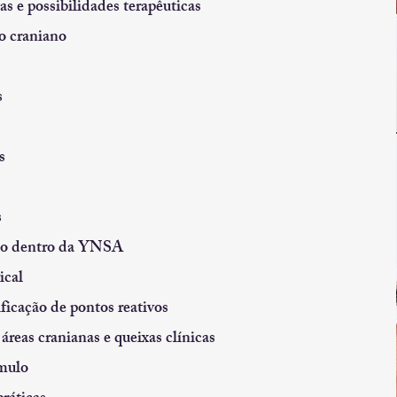
as e possibilidades terapêuticas
o craniano
s
s
s
ico dentro da YNSA
ical
ficação de pontos reativos
áreas cranianas e queixas clínicas
ímulo