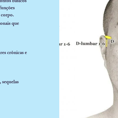
pontos básicos
sfunções
o corpo.
ionais que
res crônicas e
, sequelas