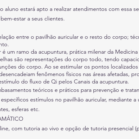
o aluno estará apto a realizar atendimentos com essa se
bem-estar a seus clientes.
lação entre o pavilhão auricular e o resto do corpo; téc
nto.
r é um ramo da acupuntura, prática milenar da Medicin
relhas são representações do corpo todo, tendo capac
unções do corpo. Ao se estimular os pontos localizados
desencadeiam fenômenos físicos nas áreas afetadas, p
 estímulo do fluxo de Qi pelos Canais da acupuntura.
mbasamentos teóricos e práticos para prevenção e trata
 específicos estímulos no pavilhão auricular, mediante a 
es, esferas etc.
AMÁTICO
ine, com tutoria ao vivo e opção de tutoria presencial (