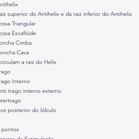
ntihelix
iz superior do Antihelix e da raiz inferior do Antihelix
ossa Triangular
ossa Escafóide
concha Cimba
Concha Cava
irculam a raiz do Helix
Trago
rago Interno
nti trago interno externo
ntertrago
ace posterior do lóbulo
s pontos