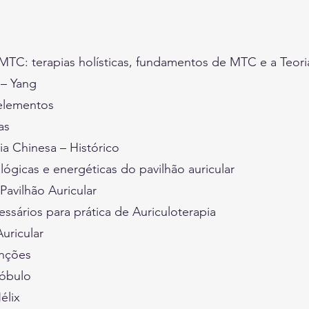
MTC: terapias holísticas, fundamentos de MTC e a Teori
 – Yang
 elementos
as
ia Chinesa – Histórico
ológicas e energéticas do pavilhão auricular
Pavilhão Auricular
essários para prática de Auriculoterapia
uricular
unções
Lóbulo
élix