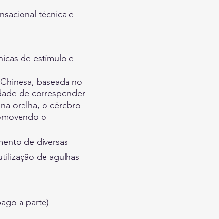
nsacional técnica e
nicas de estímulo e
a Chinesa, baseada no
idade de corresponder
 na orelha, o cérebro
romovendo o
mento de diversas
utilização de agulhas
pago a parte)