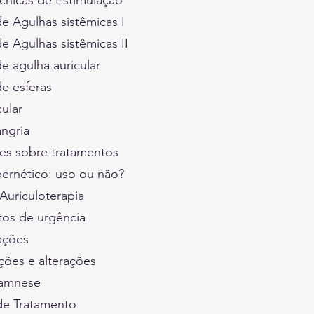
écnicas de Estimulação
e Agulhas sistêmicas I
e Agulhas sistêmicas II
e agulha auricular
e esferas
cular
angria
des sobre tratamentos
ibernético: uso ou não?
Auriculoterapia
tos de urgência
ações
ões e alterações
namnese
 de Tratamento