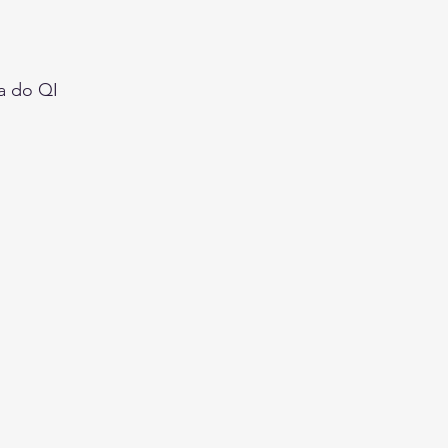
a do QI